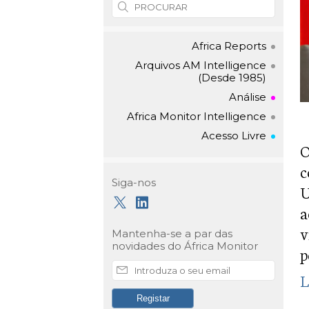
Africa Reports
Arquivos AM Intelligence
(Desde 1985)
Análise
Africa Monitor Intelligence
Acesso Livre
O
c
Siga-nos
U
a
v
Mantenha-se a par das
novidades do
África Monitor
p
L