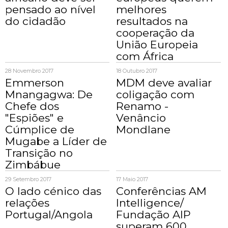
pensado ao nível
melhores
do cidadão
resultados na
cooperação da
União Europeia
com África
28 Novembro 2017
18 Outubro 2017
Emmerson
MDM deve avaliar
Mnangagwa: De
coligação com
Chefe dos
Renamo -
"Espiões" e
Venâncio
Cúmplice de
Mondlane
Mugabe a Líder de
Transição no
Zimbábue
29 Setembro 2017
17 Maio 2017
O lado cénico das
Conferências AM
relações
Intelligence/
Portugal/Angola
Fundação AIP
superam 600