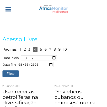
Acesso Livre
Páginas
1
2
3
4
5
6
7
8
9
10
Data início:
Data fim:
28 Junho 2018
24 Junho 2018
Usar receitas
“Sovieticos,
petrolíferas na
cubanos ou
diversificação,
chineses” nunca