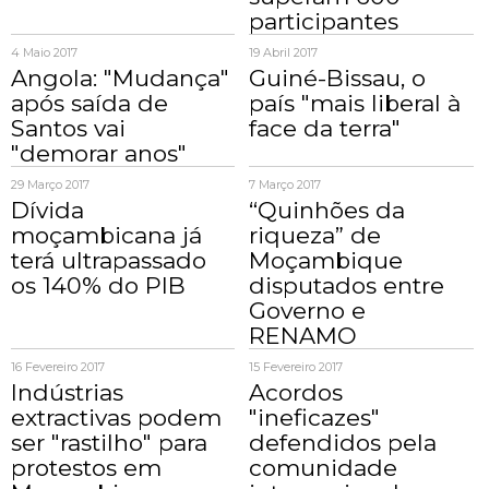
participantes
4 Maio 2017
19 Abril 2017
Angola: "Mudança"
Guiné-Bissau, o
após saída de
país "mais liberal à
Santos vai
face da terra"
"demorar anos"
29 Março 2017
7 Março 2017
Dívida
“Quinhões da
moçambicana já
riqueza” de
terá ultrapassado
Moçambique
os 140% do PIB
disputados entre
Governo e
RENAMO
16 Fevereiro 2017
15 Fevereiro 2017
Indústrias
Acordos
extractivas podem
"ineficazes"
ser "rastilho" para
defendidos pela
protestos em
comunidade