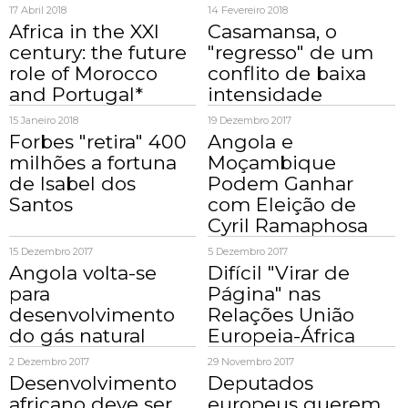
17 Abril 2018
14 Fevereiro 2018
Africa in the XXI
Casamansa, o
century: the future
"regresso" de um
role of Morocco
conflito de baixa
and Portugal*
intensidade
15 Janeiro 2018
19 Dezembro 2017
Forbes "retira" 400
Angola e
milhões a fortuna
Moçambique
de Isabel dos
Podem Ganhar
Santos
com Eleição de
Cyril Ramaphosa
15 Dezembro 2017
5 Dezembro 2017
Angola volta-se
Difícil "Virar de
para
Página" nas
desenvolvimento
Relações União
do gás natural
Europeia-África
2 Dezembro 2017
29 Novembro 2017
Desenvolvimento
Deputados
africano deve ser
europeus querem