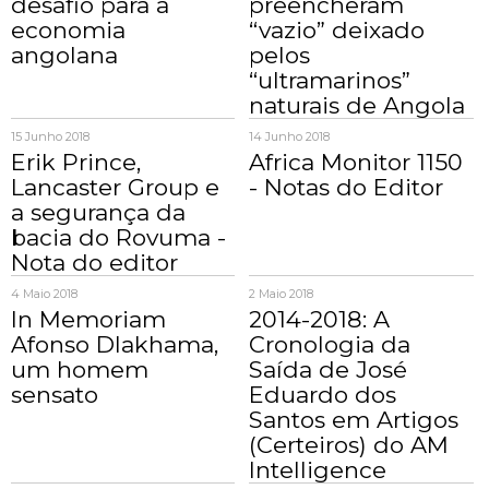
desafio para a
preencheram
economia
“vazio” deixado
angolana
pelos
“ultramarinos”
naturais de Angola
15 Junho 2018
14 Junho 2018
Erik Prince,
Africa Monitor 1150
Lancaster Group e
- Notas do Editor
a segurança da
bacia do Rovuma -
Nota do editor
4 Maio 2018
2 Maio 2018
In Memoriam
2014-2018: A
Afonso Dlakhama,
Cronologia da
um homem
Saída de José
sensato
Eduardo dos
Santos em Artigos
(Certeiros) do AM
Intelligence